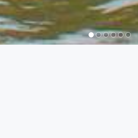
MITGLIED WERDEN
Sie sind hier:
Startseite
»
Mitglied werden
Sie interessieren sich für eine Mitgliedschaft in der
Wassersportvereinigung und möchten Teil einer
wunderbaren Gemeinschaft werden? Dann sind Sie
hier richtig. Werden Sie und Ihre Familie Mitglieder in
unserem Verein und nutzen Sie die Vorteile. Alles ist
möglich, angeln, SUP fahren, paddeln, Drachenboot
fahren oder einfach nur im Sommer direkt vor dem