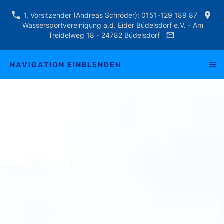
1. Vorsitzender (Andreas Schröder): 0151-129 189 87
Wassersportvereinigung a.d. Eider Büdelsdorf e.V. - Am
Treidelweg 18 - 24782 Büdelsdorf
NAVIGATION EINBLENDEN