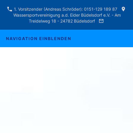
1. Vorsitzender (Andreas Schröder): 0151-129 189 87
Wassersportvereinigung a.d. Eider Büdelsdorf e.V. - Am
Treidelweg 18 - 24782 Büdelsdorf
NAVIGATION EINBLENDEN