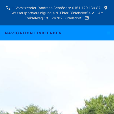
1. Vorsitzender (Andreas Schröder): 0151-129 189 87
Wassersportvereinigung a.d. Eider Büdelsdorf e.V. - Am
Treidelweg 18 - 24782 Büdelsdorf
NAVIGATION EINBLENDEN